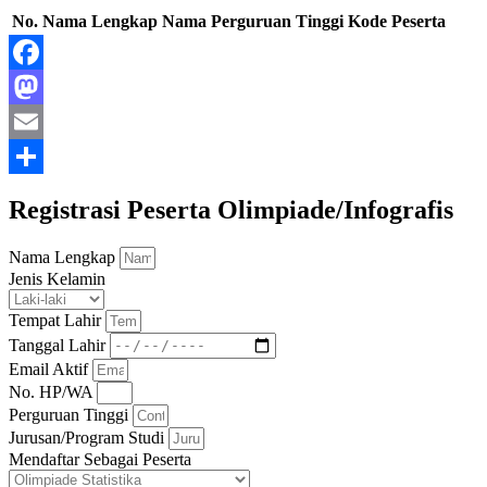
No.
Nama Lengkap
Nama Perguruan Tinggi
Kode Peserta
Facebook
Mastodon
Email
Share
Registrasi Peserta Olimpiade/Infografis
Nama Lengkap
Jenis Kelamin
Tempat Lahir
Tanggal Lahir
Email Aktif
No. HP/WA
Perguruan Tinggi
Jurusan/Program Studi
Mendaftar Sebagai Peserta