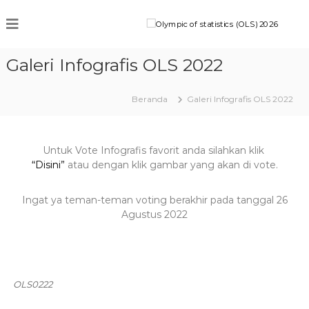
l
J
Galeri Infografis OLS 2022
S
t
a
t
Beranda
Galeri Infografis OLS 2022
i
i
s
t
i
Untuk Vote Infografis favorit anda silahkan klik
f
k
“Disini”
atau dengan klik gambar yang akan di vote.
a
F
t
Ingat ya teman-teman voting berakhir pada tanggal 26
I
Agustus 2022
t
i
t
OLS0222
i