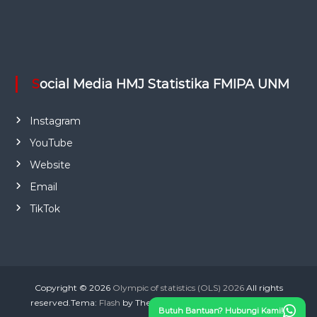
b
d
o
o
o
n
k
Social Media HMJ Statistika FMIPA UNM
Instagram
YouTube
Website
Email
TikTok
Copyright © 2026
Olympic of statistics (OLS) 2026
All rights
reserved.Tema:
Flash
by ThemeGrill. Powered by
WordPress
Butuh Bantuan? Hubungi Kami!