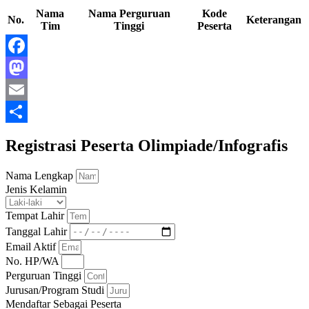
Nama
Nama Perguruan
Kode
No.
Keterangan
Tim
Tinggi
Peserta
Facebook
Mastodon
Email
Share
Registrasi Peserta Olimpiade/Infografis
Nama Lengkap
Jenis Kelamin
Tempat Lahir
Tanggal Lahir
Email Aktif
No. HP/WA
Perguruan Tinggi
Jurusan/Program Studi
Mendaftar Sebagai Peserta