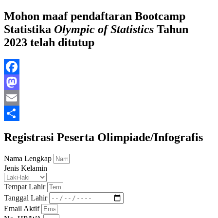
Mohon maaf pendaftaran Bootcamp
Statistika
Olympic of Statistics
Tahun
2023 telah ditutup
Facebook
Mastodon
Email
Share
Registrasi Peserta Olimpiade/Infografis
Nama Lengkap
Jenis Kelamin
Tempat Lahir
Tanggal Lahir
Email Aktif