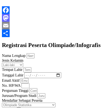
Facebook
Mastodon
Email
Share
Registrasi Peserta Olimpiade/Infografis
Nama Lengkap
Jenis Kelamin
Tempat Lahir
Tanggal Lahir
Email Aktif
No. HP/WA
Perguruan Tinggi
Jurusan/Program Studi
Mendaftar Sebagai Peserta