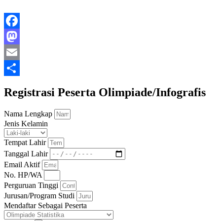
Facebook
Mastodon
Email
Share
Registrasi Peserta Olimpiade/Infografis
Nama Lengkap
Jenis Kelamin
Tempat Lahir
Tanggal Lahir
Email Aktif
No. HP/WA
Perguruan Tinggi
Jurusan/Program Studi
Mendaftar Sebagai Peserta