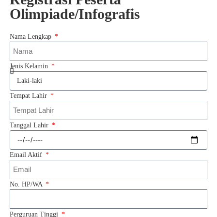
b
t
a
h
Olimpiade/Infografis
o
o
i
a
o
d
l
r
Nama Lengkap
k
o
e
Jenis Kelamin
n
Tempat Lahir
Tanggal Lahir
Email Aktif
No. HP/WA
Perguruan Tinggi