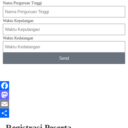
Nama Perguruan Tinggi
Waktu Kepulangan
Waktu Kedatangan
Send
F
a
M
c
a
E
e
s
m
S
Registrasi Peserta