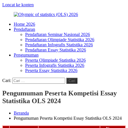
Loncat ke konten
Home 2026
Olympic
HMJ
Pendaftaran
of
Statistika
Pendaftaran Seminar Nasional 2026
statistics
FMIPA
Pendaftaran Olimpiade Statistika 2026
(OLS)
UNM
Pendaftaran Infografis Statistika 2026
2026
Pendaftaran Essay Statistika 2026
Pengumuman
Peserta Olimpiade Statistika 2026
Peserta Infografis Statistika 2026
Peserta Essay Statistika 2026
Cari:
Cari
Pengumuman Peserta Kompetisi Essay
Statistika OLS 2024
Beranda
Pengumuman Peserta Kompetisi Essay Statistika OLS 2024