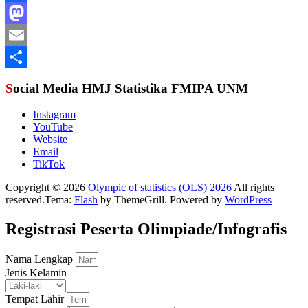
Facebook
Mastodon
Email
Share
Social Media HMJ Statistika FMIPA UNM
Instagram
YouTube
Website
Email
TikTok
Copyright © 2026
Olympic of statistics (OLS) 2026
All rights
reserved.Tema:
Flash
by ThemeGrill. Powered by
WordPress
Registrasi Peserta Olimpiade/Infografis
Nama Lengkap
Jenis Kelamin
Tempat Lahir