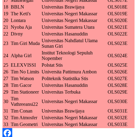
17
Mathelegan
Universitas Negeri Makassar
OLS017E
18
BBLN
Universitas Brawijaya
OLS018E
19
The Keti's
Universitas Negeri Makassar
OLS019E
20
Lontara
Universitas Negeri Makassar
OLS020E
21
Nyoba Aja
Universitas Sumatera Utara
OLS021E
22
Divny
Universitas Hasanuddin
OLS022E
Universitas Nahdlatul Ulama
23
Tim Giri Muda
OLS023E
Sunan Giri
Institut Teknologi Sepuluh
24
Alpha Girl
OLS024E
Nopember
25
ELEXVISSI
Polstat Stis
OLS025E
26
Tim No Limits
Universita Pattimura Ambon
OLS026E
27
Tim Watson
Politeknik Statistika Stis
OLS027E
28
Tim Gacor
Universitas Hasanuddin
OLS028E
29
Tim Stationeer
Universitas Terbuka
OLS029E
Tim
30
Universitas Negeri Makassar
OLS030E
Vathreeansi22
31
Tim Conan
Universitas Brawijaya
OLS031E
32
Tim Atmosfer
Universitas Negeri Makassar
OLS032E
33
Tim Geometri
Universitas Negeri Makassar
OLS033E