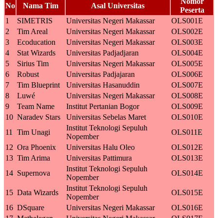
Nomor
No
Nama Tim
Asal Universitas
Peserta
1
SIMETRIS
Universitas Negeri Makassar
OLS001E
2
Tim Areal
Universitas Negeri Makassar
OLS002E
3
Ecoducation
Universitas Negeri Makassar
OLS003E
4
Stat Wizards
Universitas Padjadjaran
OLS004E
5
Sirius Tim
Universitas Negeri Makassar
OLS005E
6
Robust
Universitas Padjajaran
OLS006E
7
Tim Blueprint
Universitas Hasanuddin
OLS007E
8
Luwé
Universitas Negeri Makassar
OLS008E
9
Team Name
Institut Pertanian Bogor
OLS009E
10
Naradev Stars
Universitas Sebelas Maret
OLS010E
Institut Teknologi Sepuluh
11
Tim Unagi
OLS011E
Nopember
12
Ora Phoenix
Universitas Halu Oleo
OLS012E
13
Tim Arima
Universitas Pattimura
OLS013E
Institut Teknologi Sepuluh
14
Supernova
OLS014E
Nopember
Institut Teknologi Sepuluh
15
Data Wizards
OLS015E
Nopember
16
DSquare
Universitas Negeri Makassar
OLS016E