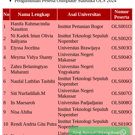
Pengumuman Peserta Olimpiade Statistika OLS 2024
Nomor
No
Nama Lengkap
Asal Universitas
Peserta
Hanifa Rahmacindia
1
Institut Pertanian Bogor
OLS001O
Nasution
Ni Kadek Intan Olivia
Institut Teknologi Sepuluh
2
OLS002O
Italiyana
Nopember
3
Elyssa Jocelina
Universitas Brawijaya
OLS003O
Universitas Negeri
4
Meyrna Vidya Shanty
OLS004O
Makassar
Zahra Belaningtyas
Universitas Negeri
5
OLS005O
Maharani
Yogyakarta
Institut Teknologi Sepuluh
6
Naufal Luthfan Tasbihi
OLS006O
Nopember
Universitas Negeri
7
Siti Nurfadillah.M
OLS007O
Makassar
8
Iis Maesaroh
Universitas Padjadjaran
OLS008O
Institut Teknologi Sepuluh
9
Nisa Abiba
OLS009O
Nopember
Institut Teknologi Sepuluh
10
Rendi Andria Gita Putra
OLS010O
Nopember
Butuh Bantuan? Hubungi Kami!
Universitas Sembilanbelas