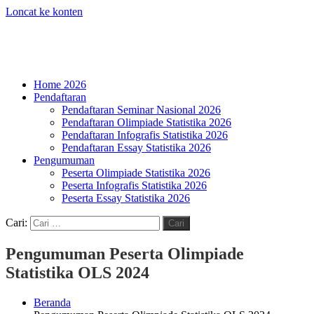
Loncat ke konten
Home 2026
Olympic
HMJ
Pendaftaran
of
Statistika
Pendaftaran Seminar Nasional 2026
statistics
FMIPA
Pendaftaran Olimpiade Statistika 2026
(OLS)
UNM
Pendaftaran Infografis Statistika 2026
2026
Pendaftaran Essay Statistika 2026
Pengumuman
Peserta Olimpiade Statistika 2026
Peserta Infografis Statistika 2026
Peserta Essay Statistika 2026
Cari:
Cari
Pengumuman Peserta Olimpiade
Statistika OLS 2024
Beranda