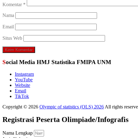
Komentar
*
Nama
Email
Situs Web
Social Media HMJ Statistika FMIPA UNM
Instagram
YouTube
Website
Email
TikTok
Copyright © 2026
Olympic of statistics (OLS) 2026
All rights reser
Registrasi Peserta Olimpiade/Infografis
Nama Lengkap