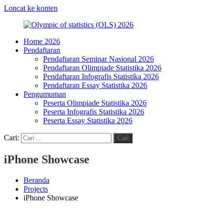
Loncat ke konten
Home 2026
Olympic
HMJ
Pendaftaran
of
Statistika
Pendaftaran Seminar Nasional 2026
statistics
FMIPA
Pendaftaran Olimpiade Statistika 2026
(OLS)
UNM
Pendaftaran Infografis Statistika 2026
2026
Pendaftaran Essay Statistika 2026
Pengumuman
Peserta Olimpiade Statistika 2026
Peserta Infografis Statistika 2026
Peserta Essay Statistika 2026
Cari:
Cari
iPhone Showcase
Beranda
Projects
iPhone Showcase