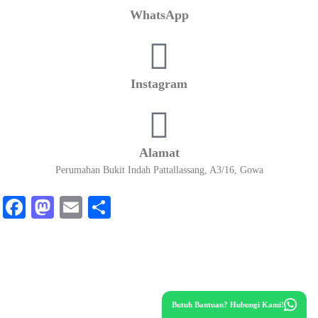
WhatsApp
Instagram
Alamat
Perumahan Bukit Indah Pattallassang, A3/16, Gowa
Fa
M
E
S
ce
as
m
ha
bo
to
ail
re
ok
do
n
Butuh Bantuan? Hubungi Kami!