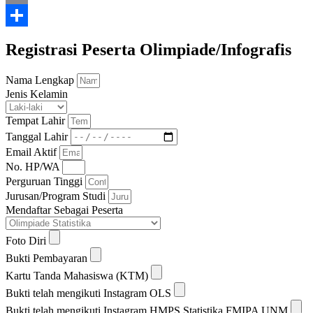
Email
Share
Registrasi Peserta Olimpiade/Infografis
Nama Lengkap
Jenis Kelamin
Tempat Lahir
Tanggal Lahir
Email Aktif
No. HP/WA
Perguruan Tinggi
Jurusan/Program Studi
Mendaftar Sebagai Peserta
Foto Diri
Bukti Pembayaran
Kartu Tanda Mahasiswa (KTM)
Bukti telah mengikuti Instagram OLS
Bukti telah mengikuti Instagram HMPS Statistika FMIPA UNM