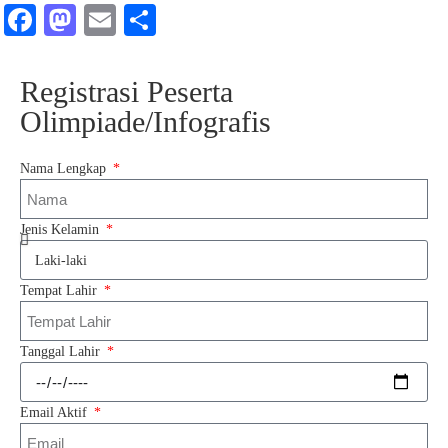
Fa
M
E
S
ce
as
m
ha
bo
to
ail
re
Registrasi Peserta
ok
do
Olimpiade/Infografis
n
Nama Lengkap
Jenis Kelamin
Tempat Lahir
Tanggal Lahir
Email Aktif