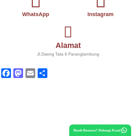
WhatsApp
Instagram
Alamat
Jl.Daeng Tata 6 Parangtambung
Fa
M
E
S
ce
as
m
ha
bo
to
ail
re
ok
do
n
Butuh Bantuan? Hubungi Kami!