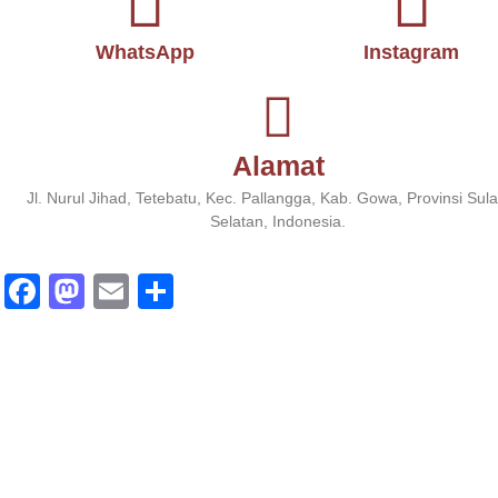
WhatsApp
Instagram
Alamat
Jl. Nurul Jihad, Tetebatu, Kec. Pallangga, Kab. Gowa, Provinsi Sul
Selatan, Indonesia.
Fa
M
E
S
ce
as
m
ha
bo
to
ail
re
ok
do
n