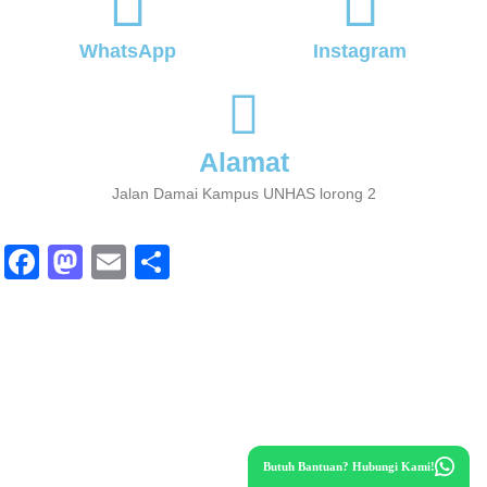
WhatsApp
Instagram
Alamat
Jalan Damai Kampus UNHAS lorong 2
Fa
M
E
S
ce
as
m
ha
bo
to
ail
re
ok
do
n
Butuh Bantuan? Hubungi Kami!