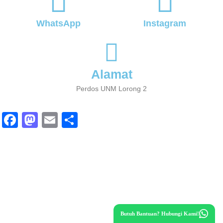
WhatsApp
Instagram
Alamat
Perdos UNM Lorong 2
Fa
M
E
S
ce
as
m
ha
bo
to
ail
re
ok
do
n
Butuh Bantuan? Hubungi Kami!