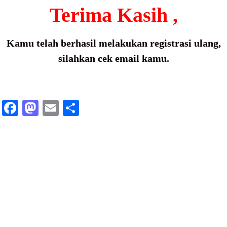
Terima Kasih ,
Kamu telah berhasil melakukan registrasi ulang,
silahkan cek email kamu.
Fa
M
E
S
ce
as
m
ha
bo
to
ail
re
ok
do
n