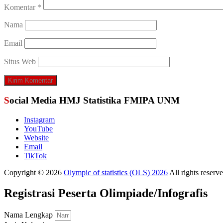
Komentar
*
Nama
Email
Situs Web
Social Media HMJ Statistika FMIPA UNM
Instagram
YouTube
Website
Email
TikTok
Copyright © 2026
Olympic of statistics (OLS) 2026
All rights reser
Registrasi Peserta Olimpiade/Infografis
Nama Lengkap