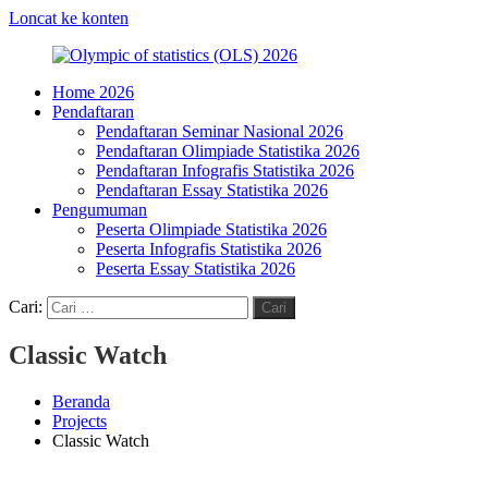
Loncat ke konten
Home 2026
Olympic
HMJ
Pendaftaran
of
Statistika
Pendaftaran Seminar Nasional 2026
statistics
FMIPA
Pendaftaran Olimpiade Statistika 2026
(OLS)
UNM
Pendaftaran Infografis Statistika 2026
2026
Pendaftaran Essay Statistika 2026
Pengumuman
Peserta Olimpiade Statistika 2026
Peserta Infografis Statistika 2026
Peserta Essay Statistika 2026
Cari:
Cari
Classic Watch
Beranda
Projects
Classic Watch