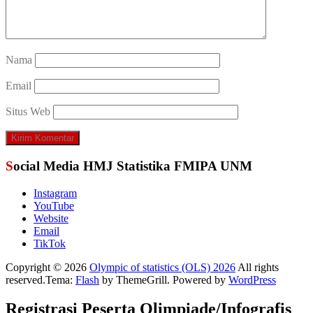
Nama
Email
Situs Web
Social Media HMJ Statistika FMIPA UNM
Instagram
YouTube
Website
Email
TikTok
Copyright © 2026
Olympic of statistics (OLS) 2026
All rights
reserved.Tema:
Flash
by ThemeGrill. Powered by
WordPress
Registrasi Peserta Olimpiade/Infografis