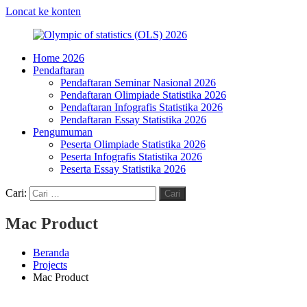
Loncat ke konten
Home 2026
Olympic
HMJ
Pendaftaran
of
Statistika
Pendaftaran Seminar Nasional 2026
statistics
FMIPA
Pendaftaran Olimpiade Statistika 2026
(OLS)
UNM
Pendaftaran Infografis Statistika 2026
2026
Pendaftaran Essay Statistika 2026
Pengumuman
Peserta Olimpiade Statistika 2026
Peserta Infografis Statistika 2026
Peserta Essay Statistika 2026
Cari:
Cari
Mac Product
Beranda
Projects
Mac Product