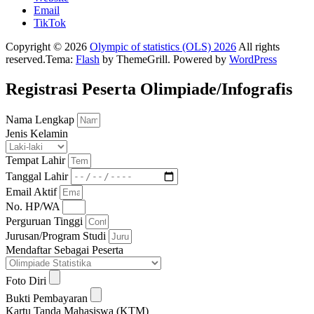
Email
TikTok
Copyright © 2026
Olympic of statistics (OLS) 2026
All rights
reserved.Tema:
Flash
by ThemeGrill. Powered by
WordPress
Registrasi Peserta Olimpiade/Infografis
Nama Lengkap
Jenis Kelamin
Tempat Lahir
Tanggal Lahir
Email Aktif
No. HP/WA
Perguruan Tinggi
Jurusan/Program Studi
Mendaftar Sebagai Peserta
Foto Diri
Bukti Pembayaran
Kartu Tanda Mahasiswa (KTM)