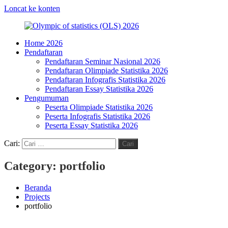
Loncat ke konten
Home 2026
Olympic
HMJ
Pendaftaran
of
Statistika
Pendaftaran Seminar Nasional 2026
statistics
FMIPA
Pendaftaran Olimpiade Statistika 2026
(OLS)
UNM
Pendaftaran Infografis Statistika 2026
2026
Pendaftaran Essay Statistika 2026
Pengumuman
Peserta Olimpiade Statistika 2026
Peserta Infografis Statistika 2026
Peserta Essay Statistika 2026
Cari:
Cari
Category:
portfolio
Beranda
Projects
portfolio